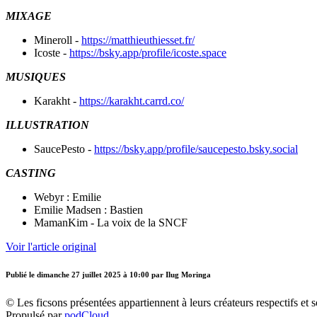
MIXAGE
Mineroll -
https://matthieuthiesset.fr/
Icoste -
https://bsky.app/profile/icoste.space
MUSIQUES
Karakht -
https://karakht.carrd.co/
ILLUSTRATION
SaucePesto -
https://bsky.app/profile/saucepesto.bsky.social
CASTING
Webyr : Emilie
Emilie Madsen : Bastien
MamanKim - La voix de la SNCF
Voir l'article original
Publié le
dimanche 27 juillet 2025 à 10:00
par Ilug Moringa
© Les ficsons présentées appartiennent à leurs créateurs respectifs et 
Propulsé par
podCloud