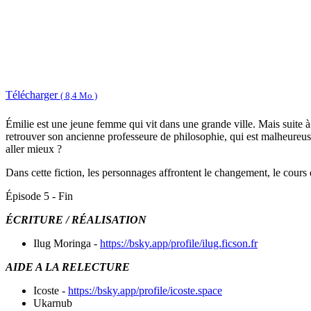
Télécharger
( 8,4 Mo )
Émilie est une jeune femme qui vit dans une grande ville. Mais suite à 
retrouver son ancienne professeure de philosophie, qui est malheureuse
aller mieux ?
Dans cette fiction, les personnages affrontent le changement, le cours 
Épisode 5 - Fin
ÉCRITURE / RÉALISATION
Ilug Moringa -
https://bsky.app/profile/ilug.ficson.fr
AIDE A LA RELECTURE
Icoste -
https://bsky.app/profile/icoste.space
Ukarnub