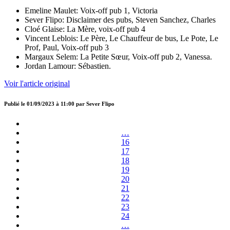
Emeline Maulet: Voix-off pub 1, Victoria
Sever Flipo: Disclaimer des pubs, Steven Sanchez, Charles
Cloé Glaise: La Mère, voix-off pub 4
Vincent Leblois: Le Père, Le Chauffeur de bus, Le Pote, Le
Prof, Paul, Voix-off pub 3
Margaux Selem: La Petite Sœur, Voix-off pub 2, Vanessa.
Jordan Lamour: Sébastien.
Voir l'article original
Publié le
01/09/2023 à 11:00
par
Sever Flipo
…
16
17
18
19
20
21
22
23
24
…